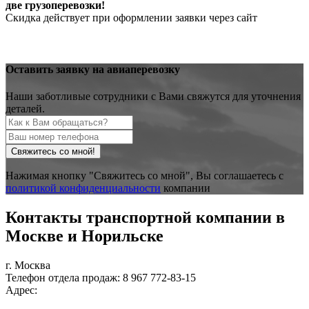
две грузоперевозки!
Скидка действует при оформлении заявки через сайт
Оставить заявку на авиаперевозку
Наши заботливые сотрудники с Вами свяжутся для уточнения
деталей.
Свяжитесь со мной!
Нажимая кнопку "Свяжитесь со мной", Вы соглашаетесь с
политикой конфиденциальности
компании
Контакты транспортной компании в
Москве
и
Норильске
г. Москва
Тел
ефон
отдела продаж:
8 967 772-83-15
Адрес: